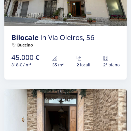
Bilocale
in Via Oleiros, 56
Buccino
45.000 €
818 € / m²
55
m²
2
locali
2°
piano