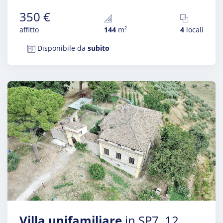
350 €
affitto
144
m²
4
locali
Disponibile da
subito
Villa unifamiliare
in SP7, 12