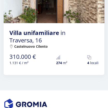
Villa unifamiliare
in
Traversa, 16
Castelnuovo Cilento
310.000 €
1.131 € / m²
274
m²
4
locali