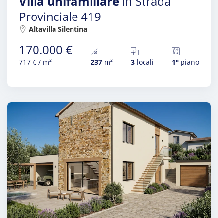
Villa unifamiliare
in Strada
Provinciale 419
Altavilla Silentina
170.000 €
717 € / m²
237
m²
3
locali
1°
piano