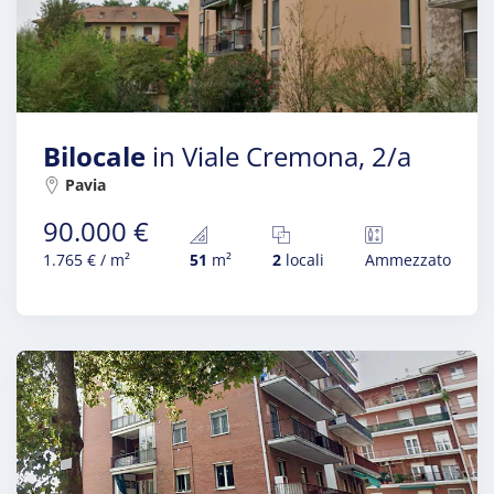
Bilocale
in Viale Cremona, 2/a
Pavia
90.000 €
1.765 € / m²
51
m²
2
locali
Ammezzato