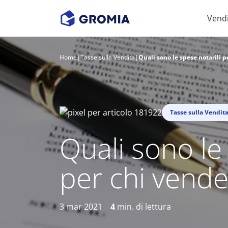
Vend
Home
|
Tasse sulla Vendita
|
Quali sono le spese notarili p
Tasse sulla Vendit
Quali sono le 
per chi vende
3 mar 2021
4
min. di lettura