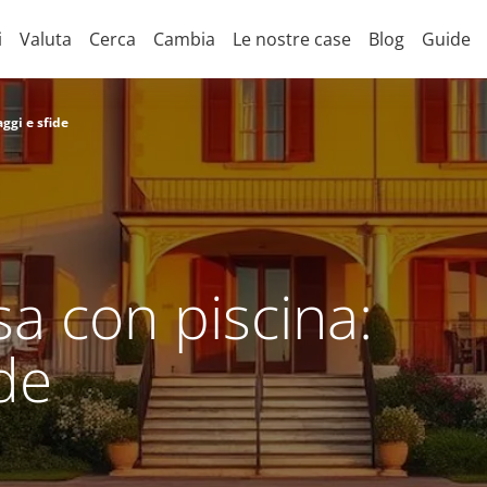
i
Valuta
Cerca
Cambia
Le nostre case
Blog
Guide
ggi e sfide
a con piscina:
ide