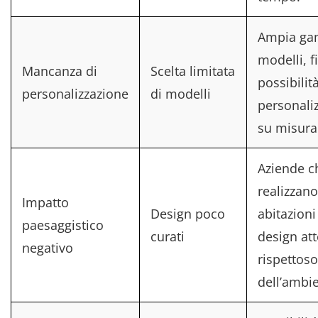
Ampia ga
modelli, f
Mancanza di
Scelta limitata
possibilità
personalizzazione
di modelli
personali
su misura
Aziende c
realizzano
Impatto
Design poco
abitazioni
paesaggistico
curati
design att
negativo
rispettoso
dell’ambie