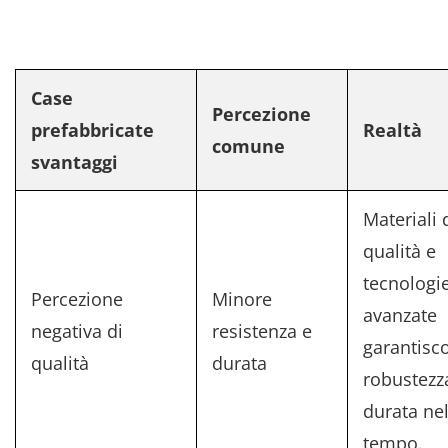
Case
Percezione
prefabbricate
Realtà
comune
svantaggi
Materiali d
qualità e
tecnologi
Percezione
Minore
avanzate
negativa di
resistenza e
garantisc
qualità
durata
robustezz
durata ne
tempo.