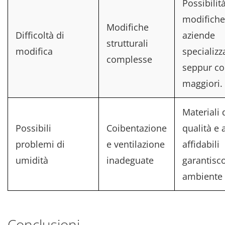
Possibilità
modifiche
Modifiche
Difficoltà di
aziende
strutturali
modifica
specializz
complesse
seppur co
maggiori.
Materiali d
Possibili
Coibentazione
qualità e 
problemi di
e ventilazione
affidabili
umidità
inadeguate
garantisc
ambiente 
Conclusioni