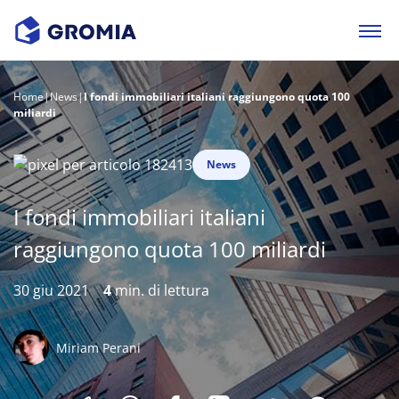
Home
|
News
|
I fondi immobiliari italiani raggiungono quota 100
miliardi
News
I fondi immobiliari italiani
raggiungono quota 100 miliardi
30 giu 2021
4
min. di lettura
Miriam Perani