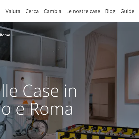
i
Valuta
Cerca
Cambia
Le nostre case
Blog
Guide
e Roma
lle Case in
ano e Roma