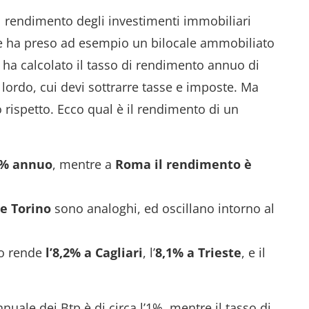
l rendimento degli investimenti immobiliari
gine ha preso ad esempio un bilocale ammobiliato
d ha calcolato il tasso di rendimento annuo di
 lordo, cui devi sottrarre tasse e imposte. Ma
rispetto. Ecco qual è il rendimento di un
,3% annuo
, mentre a
Roma il rendimento è
 e Torino
sono analoghi, ed oscillano intorno al
to rende
l’8,2% a Cagliari
, l’
8,1% a Trieste
, e il
uale dei Btp è di circa l’1%, mentre il tasso di