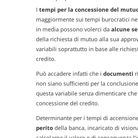
I
tempi per la concessione del mutu
maggiormente sui tempi burocratici nel
in media possono volerci da
alcune s
della richiesta di mutuo alla sua appro
variabili soprattutto in base alle richie
credito.
Può accadere infatti che i
documenti
r
non siano sufficienti per la conclusion
questa variabile senza dimenticare ch
concessione del credito.
Determinante per i tempi di accension
perito
della banca, incaricato di vision
calcolarne il valore e di conseguenza 