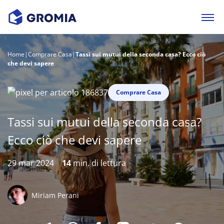
Home
|
Comprare Casa
|
Tassi sui mutui della seconda casa? Ecco ciò
che devi sapere
Comprare Casa
Tassi sui mutui della seconda casa?
Ecco ciò che devi sapere
29 mar 2024
14
min. di lettura
Miriam Perani