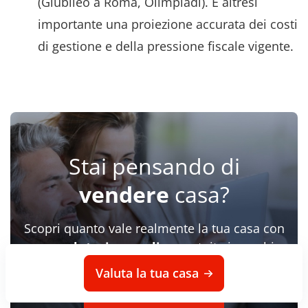
(Giubileo a Roma, Olimpiadi). È altresì
importante una proiezione accurata dei costi
di gestione e della pressione fiscale vigente.
Stai pensando di
vendere
casa?
Scopri quanto vale realmente la tua casa con
una
valutazione online
gratuita in pochi
click
Valuta la tua casa