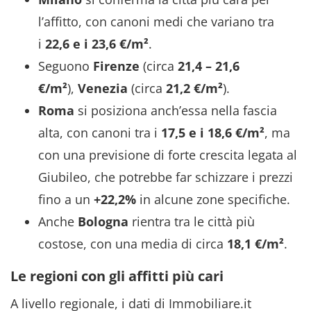
l’affitto, con canoni medi che variano tra
i
22,6 e i 23,6 €/m²
.
Seguono
Firenze
(circa
21,4 – 21,6
€/m²
),
Venezia
(circa
21,2 €/m²
).
Roma
si posiziona anch’essa nella fascia
alta, con canoni tra i
17,5 e i 18,6 €/m²
, ma
con una previsione di forte crescita legata al
Giubileo, che potrebbe far schizzare i prezzi
fino a un
+22,2%
in alcune zone specifiche.
Anche
Bologna
rientra tra le città più
costose, con una media di circa
18,1 €/m²
.
Le regioni con gli affitti più cari
A livello regionale, i dati di Immobiliare.it