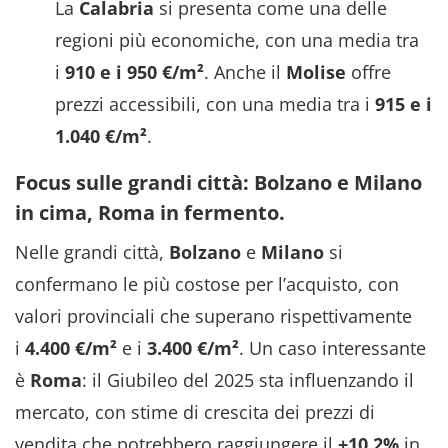
La
Calabria
si presenta come una delle
regioni più economiche, con una media tra
i
910 e i 950 €/m²
. Anche il
Molise
offre
prezzi accessibili, con una media tra i
915 e i
1.040 €/m²
.
Focus sulle grandi città: Bolzano e Milano
in cima, Roma in fermento.
Nelle grandi città,
Bolzano
e
Milano
si
confermano le più costose per l’acquisto, con
valori provinciali che superano rispettivamente
i
4.400 €/m²
e i
3.400 €/m²
. Un caso interessante
è
Roma
: il Giubileo del 2025 sta influenzando il
mercato, con stime di crescita dei prezzi di
vendita che potrebbero raggiungere il
+10,2%
in