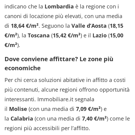
indicano che la
Lombardia
è la regione con i
canoni di locazione più elevati, con una media
di
18,64 €/m²
. Seguono la
Valle d’Aosta
(
18,15
€/m²
), la
Toscana
(
15,42 €/m²
) e il
Lazio
(
15,00
€/m²
).
Dove conviene affittare? Le zone più
economiche
Per chi cerca soluzioni abitative in affitto a costi
più contenuti, alcune regioni offrono opportunità
interessanti. Immobiliare.it segnala
il
Molise
(con una media di
7,09 €/m²
) e
la
Calabria
(con una media di
7,40 €/m²
) come le
regioni più accessibili per l’affitto.