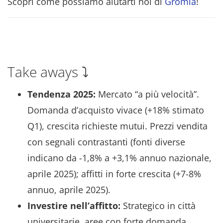
Scopri come possiamo aiutarti noi di
Gromia
!
Take aways ⤵️
Tendenza 2025:
Mercato “a più velocità”.
Domanda d’acquisto vivace (+18% stimato
Q1), crescita richieste mutui. Prezzi vendita
con segnali contrastanti (fonti diverse
indicano da -1,8% a +3,1% annuo nazionale,
aprile 2025); affitti in forte crescita (+7-8%
annuo, aprile 2025).
Investire nell’affitto:
Strategico in città
universitarie, aree con forte domanda