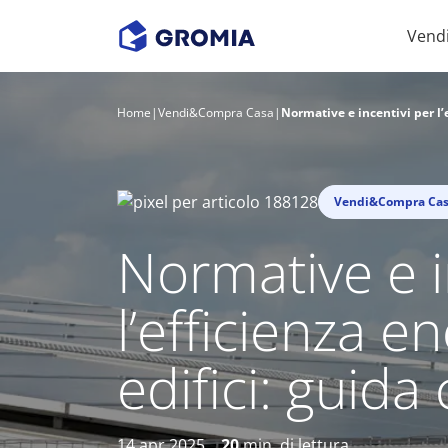
Vend
Home
|
Vendi&Compra Casa
|
Normative e incentivi per l’
Vendi&Compra Ca
Normative e i
l’efficienza e
edifici: guid
14 apr 2025
20
min. di lettura