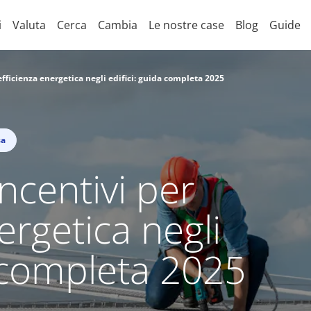
i
Valuta
Cerca
Cambia
Le nostre case
Blog
Guide
efficienza energetica negli edifici: guida completa 2025
sa
ncentivi per
nergetica negli
a completa 2025