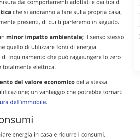
 misura dai comportamenti adottati e dai tipi di
etica
che si andranno a fare sulla propria casa,
mente presenti, di cui ti parleremo in seguito.
 un
minor impatto ambientale;
il senso stesso
e quello di utilizzare fonti di energia
lli di inquinamento che può raggiungere lo zero
 totalmente elettrica.
nto del valore economico
della stessa
alificazione; un vantaggio che potrebbe tornarti
tura dell’immobile
.
 consumi
are energia in casa e ridurre i consumi,