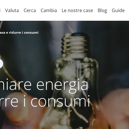
i
Valuta
Cerca
Cambia
Le nostre case
Blog
Guide
asa e ridurre i consumi
iare energia
urre i consumi