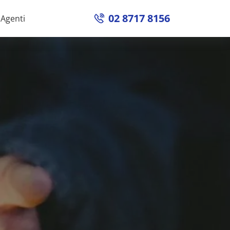
02 8717 8156
Agenti