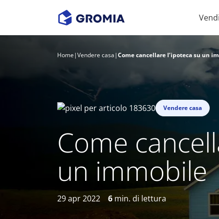
Vend
Home
|
Vendere casa
|
Come cancellare l’ipoteca su un i
Vendere casa
Come cancella
un immobile
29 apr 2022
6
min. di lettura