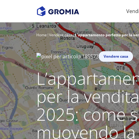
Vend
Home
|
Vendere casa
|
L’appartamento perfetto per la ve
Vendere casa
L’appartamen
per la vendit
2025: come si
muovendo la