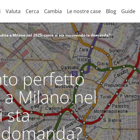
i
Valuta
Cerca
Cambia
Le nostre case
Blog
Guide
ndita a Milano nel 2025: come si sta muovendo la domanda?
to perfetto
a a Milano nel
 sta
 domanda?