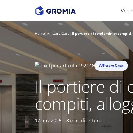
Vend
Home
|
Affittare Casa
|
Il portiere di condominio: compiti,
Affittare Casa
Il portiere d
compiti, allo
17 nov 2025
8
min. di lettura