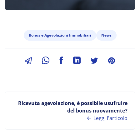
Bonus e Agevolazioni Immobiliari
News
Ricevuta agevolazione, è possibile usufruire
del bonus nuovamente?
Leggi l'articolo