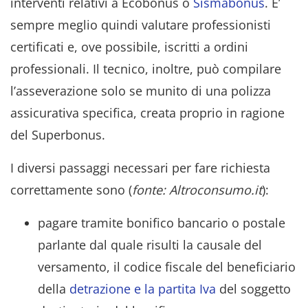
interventi relativi a Ecobonus o
Sismabonus
. E’
sempre meglio quindi valutare professionisti
certificati e, ove possibile, iscritti a ordini
professionali. Il tecnico, inoltre, può compilare
l’asseverazione solo se munito di una polizza
assicurativa specifica, creata proprio in ragione
del Superbonus.
I diversi passaggi necessari per fare richiesta
correttamente sono (
fonte: Altroconsumo.it
):
pagare tramite bonifico bancario o postale
parlante dal quale risulti la causale del
versamento, il codice fiscale del beneficiario
della
detrazione e la partita Iva
del soggetto