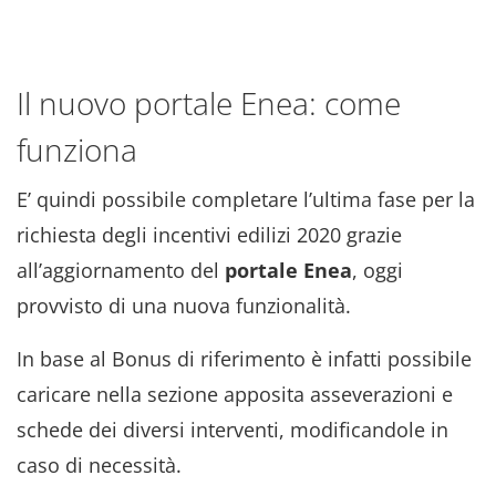
Il nuovo portale Enea: come
funziona
E’ quindi possibile completare l’ultima fase per la
richiesta degli incentivi edilizi 2020 grazie
all’aggiornamento del
portale Enea
, oggi
provvisto di una nuova funzionalità.
In base al Bonus di riferimento è infatti possibile
caricare nella sezione apposita asseverazioni e
schede dei diversi interventi, modificandole in
caso di necessità.