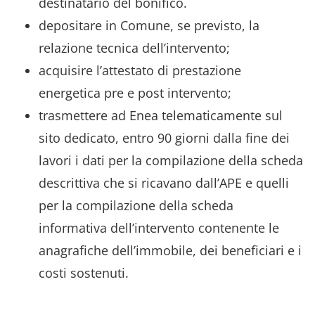
destinatario del bonifico.
depositare in Comune, se previsto, la
relazione tecnica dell’intervento;
acquisire l’attestato di prestazione
energetica pre e post intervento;
trasmettere ad Enea telematicamente sul
sito dedicato, entro 90 giorni dalla fine dei
lavori i dati per la compilazione della scheda
descrittiva che si ricavano dall’APE e quelli
per la compilazione della scheda
informativa dell’intervento contenente le
anagrafiche dell’immobile, dei beneficiari e i
costi sostenuti.