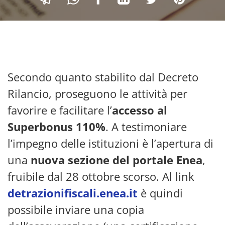
Secondo quanto stabilito dal Decreto
Rilancio, proseguono le attività per
favorire e facilitare l’
accesso al
Superbonus 110%
. A testimoniare
l’impegno delle istituzioni è l’apertura di
una
nuova sezione del portale Enea
,
fruibile dal 28 ottobre scorso. Al link
detrazionifiscali.enea.it
è quindi
possibile inviare una copia