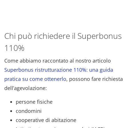
Chi può richiedere il Superbonus
110%
Come abbiamo raccontato al nostro articolo
Superbonus ristrutturazione 110%: una guida
pratica su come ottenerlo
, possono fare richiesta
dell’agevolazione:
persone fisiche
condomini
cooperative di abitazione