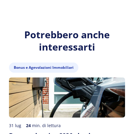
Potrebbero anche
interessarti
Bonus e Agevolazioni Immobiliari
31 lug
24
min. di lettura