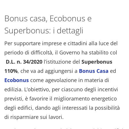
Bonus casa, Ecobonus e
Superbonus: i dettagli
Per supportare imprese e cittadini alla luce del
periodo di difficoltà, il Governo ha stabilito col
D.L. n. 34/2020
l’istituzione del
Superbonus
110%
, che va ad aggiungersi a
Bonus Casa
ed
Ecobonus
come agevolazione in materia di
edilizia. L’obiettivo, per ciascuno degli incentivi
previsti, è favorire il miglioramento energetico
degli edifici, dando agli interessati la possibilità
di risparmiare sui lavori.