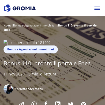
Home
|
Bonus e Agevolazioni Immobiliari
|
Bonus 110: pronto il portale
Enea
Bonus e Agevolazioni Immobiliari
Bonus 110: pronto il portale Enea
11 nov 2020
5
min. di lettura
Carlotta Sferrazzo