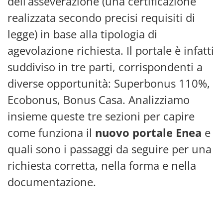
dell’asseverazione (una certificazione
realizzata secondo precisi requisiti di
legge) in base alla tipologia di
agevolazione richiesta. Il portale è infatti
suddiviso in tre parti, corrispondenti a
diverse opportunità: Superbonus 110%,
Ecobonus, Bonus Casa. Analizziamo
insieme queste tre sezioni per capire
come funziona il
nuovo portale Enea
e
quali sono i passaggi da seguire per una
richiesta corretta, nella forma e nella
documentazione.