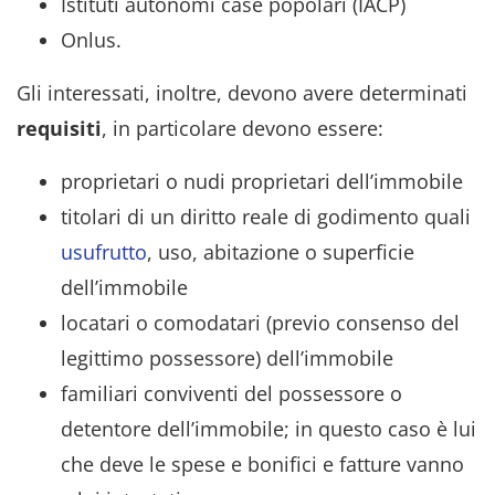
Istituti autonomi case popolari (IACP)
Onlus.
Gli interessati, inoltre, devono avere determinati
requisiti
, in particolare devono essere:
proprietari o nudi proprietari dell’immobile
titolari di un diritto reale di godimento quali
usufrutto
, uso, abitazione o superficie
dell’immobile
locatari o comodatari (previo consenso del
legittimo possessore) dell’immobile
familiari conviventi del possessore o
detentore dell’immobile; in questo caso è lui
che deve le spese e bonifici e fatture vanno