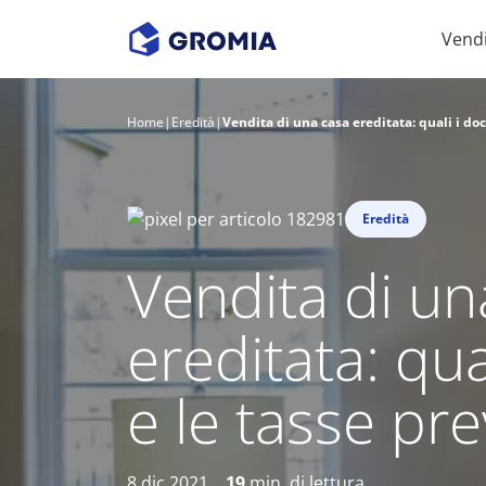
Vend
Home
|
Eredità
|
Vendita di una casa ereditata: quali i do
Eredità
Vendita di un
ereditata: qu
e le tasse pre
8 dic 2021
19
min. di lettura