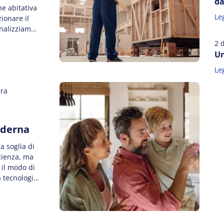
da
e abitativa
Leg
ionare il
analizziamo
esta
2 
efabbricate:
Un
ntaggi […]
Leg
ura
oderna
a soglia di
scienza, ma
 il modo di
a tecnologia
mestico