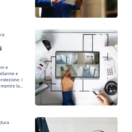
le sta
ificativo
ura
i
ni e
 allarme e
rotezione. I
, mentre la
a,
nza e
rantisce […]
ttura