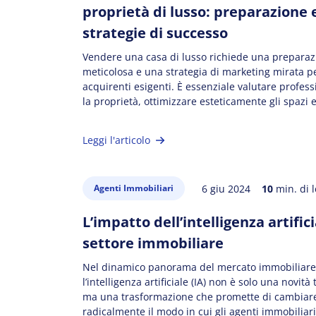
proprietà di lusso: preparazione 
strategie di successo
Vendere una casa di lusso richiede una preparaz
meticolosa e una strategia di marketing mirata pe
acquirenti esigenti. È essenziale valutare profes
la proprietà, ottimizzare esteticamente gli spazi 
ogni dettaglio legale e fiscale per massimizzare il
vendita. Utilizzare fotografie di alta qualità e col
Leggi l'articolo
agenzie specializzate può incrementare ulterior
6 giu 2024
10
min. di l
Agenti Immobiliari
L’impatto dell’intelligenza artifici
settore immobiliare
Nel dinamico panorama del mercato immobiliare
l’intelligenza artificiale (IA) non è solo una novità
ma una trasformazione che promette di cambiar
radicalmente il modo in cui gli agenti immobiliar