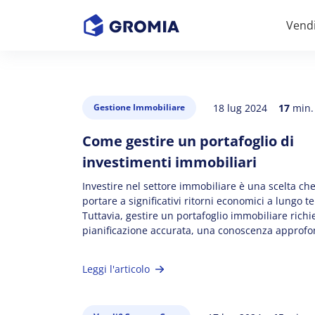
Vend
18 lug 2024
17
min. 
Gestione Immobiliare
Come gestire un portafoglio di
investimenti immobiliari
Investire nel settore immobiliare è una scelta ch
portare a significativi ritorni economici a lungo t
Tuttavia, gestire un portafoglio immobiliare rich
pianificazione accurata, una conoscenza approfo
mercato e una serie di competenze specifiche. In
guida completa su come gestire un portafoglio di
Leggi l'articolo
investimenti immobiliari, ti forniremo tutti gli st
necessari […]