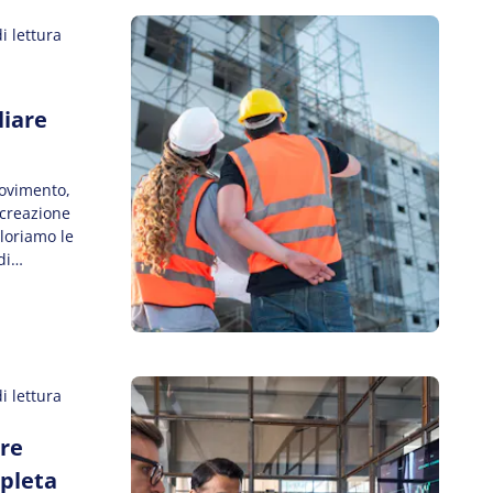
i lettura
liare
movimento,
 creazione
ploriamo le
di
e.
 le diverse
i lettura
ere
mpleta