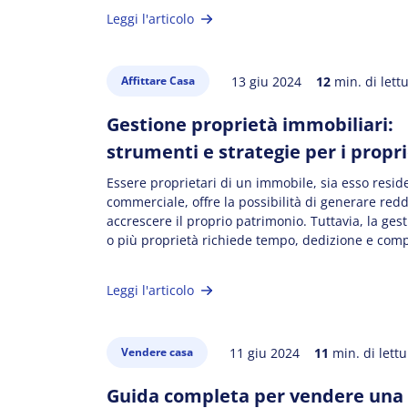
coworking e analizzeremo le opportunità di inve
Leggi l'articolo
questo […]
13 giu 2024
12
min. di lett
Affittare Casa
Gestione proprietà immobiliari:
strumenti e strategie per i propri
Essere proprietari di un immobile, sia esso resid
commerciale, offre la possibilità di generare redd
accrescere il proprio patrimonio. Tuttavia, la ges
o più proprietà richiede tempo, dedizione e com
specifiche. Che tu sia un proprietario alle prime 
esperto del settore, questa guida ti offrirà le co
Leggi l'articolo
[…]
11 giu 2024
11
min. di lettu
Vendere casa
Guida completa per vendere una