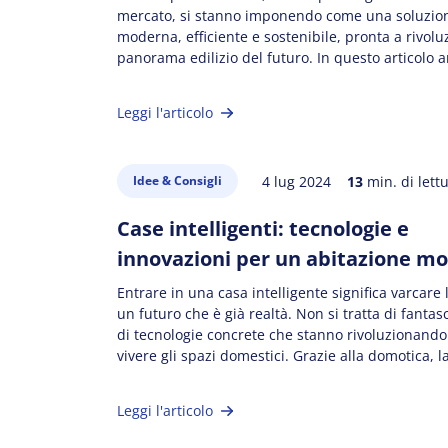
mercato, si stanno imponendo come una soluzion
moderna, efficiente e sostenibile, pronta a rivoluz
panorama edilizio del futuro. In questo articolo 
quali sono i principali vantaggi e svantaggi di qu
soluzione abitativa. In questo articolo: Le case pr
Leggi l'articolo
un futuro abitativo sostenibile e conveniente I va
4 lug 2024
13
min. di lett
Idee & Consigli
Case intelligenti: tecnologie e
innovazioni per un abitazione m
Entrare in una casa intelligente significa varcare l
un futuro che è già realtà. Non si tratta di fanta
di tecnologie concrete che stanno rivoluzionando
vivere gli spazi domestici. Grazie alla domotica, l
diventa la tua alleata per creare un ambiente do
confortevole, efficiente, sicuro e accessibile a […]
Leggi l'articolo