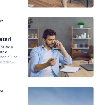
stimento che
ura
etari
enziale o
ito e
tione di una
petenze
armi o un
noscenze e
ra