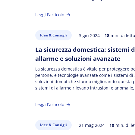
interagiscono con i loro clienti. In questo articolo,
esploreremo da vicino come l’intelligenza artificia
Leggi l'articolo
ridefinendo il settore immobiliare e l’impatto sign
che […]
3 giu 2024
18
min. di lett
Idee & Consigli
La sicurezza domestica: sistemi d
allarme e soluzioni avanzate
La sicurezza domestica è vitale per proteggere be
persone, e tecnologie avanzate come i sistemi di
soluzioni domotiche stanno migliorando questa p
sistemi di allarme rilevano intrusioni e anomalie
domotica permette il controllo remoto di sicurezz
illuminazione e serrature, aumentando convenie
Leggi l'articolo
sicurezza. Investire in questi sistemi moderni ga
21 mag 2024
10
min. di le
Idee & Consigli