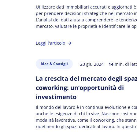
Utilizzare dati immobiliari accurati e aggiornati è
per prendere decisioni strategiche nel mercato i
L’analisi dei dati aiuta a comprendere le tendenz
mercato, valutare le proprietà e identificare le o
investimento. L’integrazione di dati demografici,
specifici delle proprietà offre una visione comple
Leggi l'articolo
essenziale per pianificare e sviluppare strategie 
[…]
20 giu 2024
14
min. di let
Idee & Consigli
La crescita del mercato degli spaz
coworking: un’opportunità di
investimento
Il mondo del lavoro è in continua evoluzione e co
anche le esigenze di chi lo vive. Nascono così nu
modalità lavorative, come il coworking, che stan
ridefinendo gli spazi dedicati al lavoro. In questo 
esploreremo il mercato in forte crescita degli spa