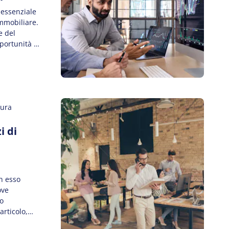
 essenziale
mmobiliare.
e del
pportunità di
 economici e
ta,
di vendita
tura
i di
n esso
ove
no
articolo,
zi di