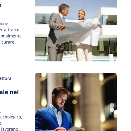
e
ione
r attrarre
sionalmente
e curare
 valore di
laborare con
mente […]
ettura
ale nel
,
 tecnologica,
e
i lavorano e