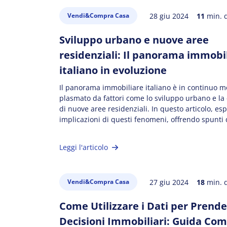
28 giu 2024
11
min. d
Vendi&Compra Casa
Sviluppo urbano e nuove aree
residenziali: Il panorama immobi
italiano in evoluzione
Il panorama immobiliare italiano è in continuo 
plasmato da fattori come lo sviluppo urbano e la
di nuove aree residenziali. In questo articolo, es
implicazioni di questi fenomeni, offrendo spunti 
riflessione per chi cerca casa o investe nel settor
Analizzeremo le dinamiche dello sviluppo urbano,
Leggi l'articolo
tipologie di abitazioni che […]
27 giu 2024
18
min. d
Vendi&Compra Casa
Come Utilizzare i Dati per Prend
Decisioni Immobiliari: Guida Co