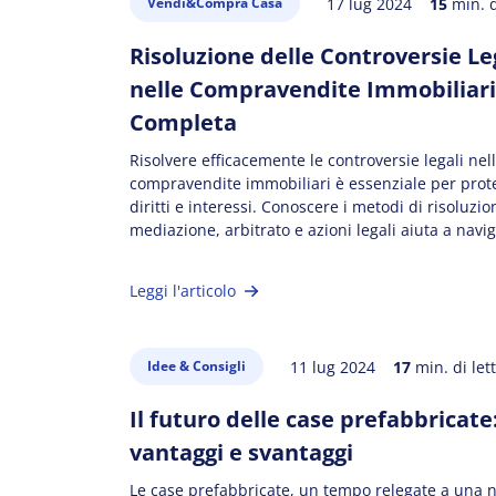
17 lug 2024
15
min. d
Vendi&Compra Casa
Risoluzione delle Controversie Le
nelle Compravendite Immobiliari
Completa
Risolvere efficacemente le controversie legali nel
compravendite immobiliari è essenziale per prot
diritti e interessi. Conoscere i metodi di risoluz
mediazione, arbitrato e azioni legali aiuta a navi
dispute. Utilizzare strumenti legali adeguati, com
chiari e clausole di risoluzione delle dispute, in
Leggi l'articolo
consulenza legale qualificata, riduce i rischi e as
11 lug 2024
17
min. di let
Idee & Consigli
Il futuro delle case prefabbricate
vantaggi e svantaggi
Le case prefabbricate, un tempo relegate a una n