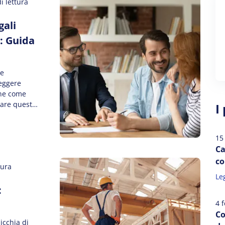
i lettura
gali
: Guida
le
eggere
ione come
gare queste
I
e contratti
sieme a una
sicura […]
15
Ca
co
tura
Leg
:
4 
Co
icchia di