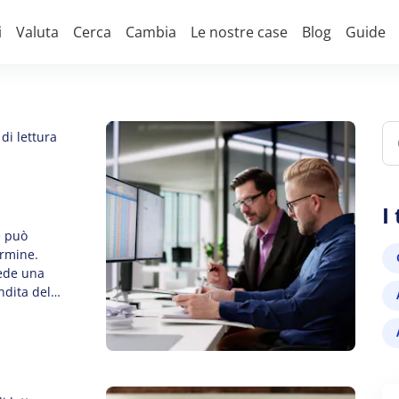
i
Valuta
Cerca
Cambia
Le nostre case
Blog
Guide
di lettura
I
e può
ermine.
iede una
ndita del
 questa
rumenti