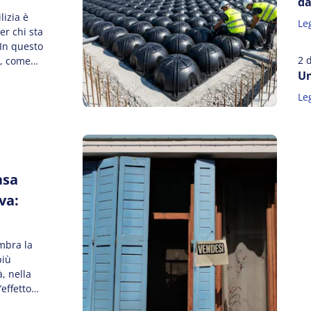
da
izia è
Leg
er chi sta
 In questo
2 
o, come
Un
tuo
s’è un
Leg
asa
va:
mbra la
più
à, nella
effetto
,