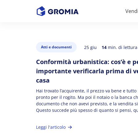
Vend
25 giu
14
min. di lettura
Atti e documenti
Conformità urbanistica: cos’è e p
importante verificarla prima di 
casa
Hai trovato l’acquirente, il prezzo va bene e tutt
pronto per il rogito. Ma poi il notaio o la banca 
documento che non avevi previsto, e la vendita s
Questo succede più spesso di quanto si pensi, q
per questioni di conformità urbanistica. In questo
spieghiamo cos’è la conformità […]
Leggi l'articolo