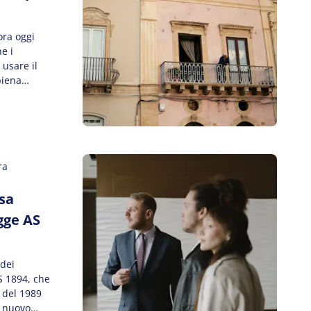
ora oggi
e i
 usare il
piena
 concreti
…]
ra
sa
gge AS
 dei
S 1894, che
 del 1989
l nuovo