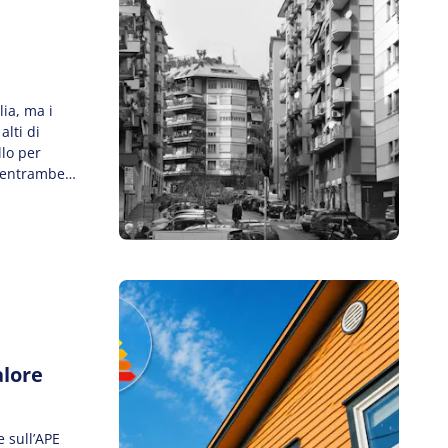
lia, ma i
alti di
llo per
a entrambe
pere per
alore
 sull’APE