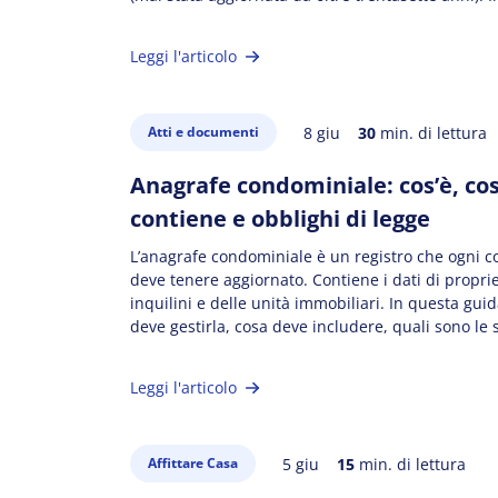
testo, sostenuto dalle principali associazioni di c
(FIAIP, FIMAA, ANAMA), punta a rafforzare la form
Leggi l'articolo
8 giu
30
min. di lettura
Atti e documenti
Anagrafe condominiale: cos’è, co
contiene e obblighi di legge
L’anagrafe condominiale è un registro che ogni 
deve tenere aggiornato. Contiene i dati di proprie
inquilini e delle unità immobiliari. In questa guid
deve gestirla, cosa deve includere, quali sono le 
caso di errori e le novità più recenti. In questo ar
l’anagrafe condominiale e quando nasce l’obbligo
Leggi l'articolo
5 giu
15
min. di lettura
Affittare Casa