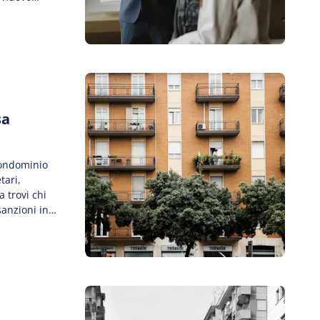
ategoria
azione, […]
sa
condominio
tari,
a trovi chi
sanzioni in
ticolo Cos’è
 Cosa […]