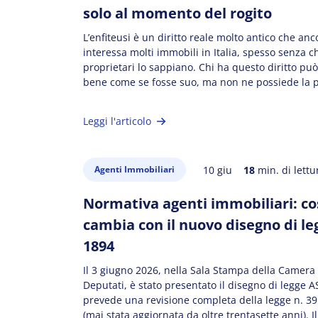
solo al momento del rogito
L’enfiteusi è un diritto reale molto antico che anc
interessa molti immobili in Italia, spesso senza ch
proprietari lo sappiano. Chi ha questo diritto può
bene come se fosse suo, ma non ne possiede la 
proprietà. Questa differenza può creare problemi
quando si vuole vendere o chiedere un mutuo. [
Leggi l'articolo
10 giu
18
min. di lettu
Agenti Immobiliari
Normativa agenti immobiliari: co
cambia con il nuovo disegno di le
1894
Il 3 giugno 2026, nella Sala Stampa della Camera
Deputati, è stato presentato il disegno di legge A
prevede una revisione completa della legge n. 39
(mai stata aggiornata da oltre trentasette anni). I