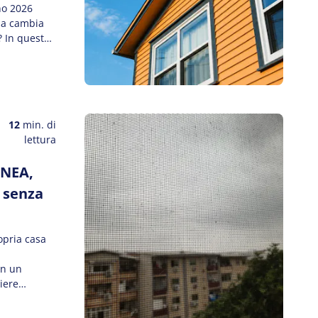
no 2026
osa cambia
? In questa
’è l’APE e a
12
min. di
lettura
ENEA,
 senza
ropria casa
in un
iere
re il
spazi. Il