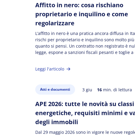
Affitto in nero: cosa rischiano
proprietario e inquilino e come
regolarizzare
L’affitto in nero è una pratica ancora diffusa in Ita
rischi per proprietario e inquilino sono molto più 
quanto si pensi. Un contratto non registrato è nu
legge, espone a sanzioni fiscali pesanti e toglie 
le parti ogni tutela. Ecco tutto quello che devi sa
capire i […]
Leggi l'articolo
3 giu
16
min. di lettura
Atti e documenti
APE 2026: tutte le novità su classi
energetiche, requisiti minimi e v
degli immobili
Dal 29 maggio 2026 sono in vigore le nuove regole