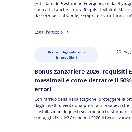
(Attestato di Prestazione Energetica) e dal 3 giug
sono attivi anche i nuovi Requisiti Minimi. Ma c
davvero per chi vende, compra o ristruttura casa
guida trovi tutte le risposte. In questo articolo Cos
cosa serve La […]
Leggi l'articolo
29 mag
Bonus e Agevolazioni
Immobiliari
Bonus zanzariere 2026: requisiti 
massimali e come detrarre il 50%
errori
Con l’arrivo della bella stagione, proteggere la p
dagli insetti diventa una priorità, ma sapevi che
l’installazione di questi sistemi può trasformarsi 
vantaggio fiscale? Anche nel 2026 il bonus zanzar
rappresenta un’opportunità concreta per migliora
comfort abitativo e l’efficienza energetica dei tuoi 