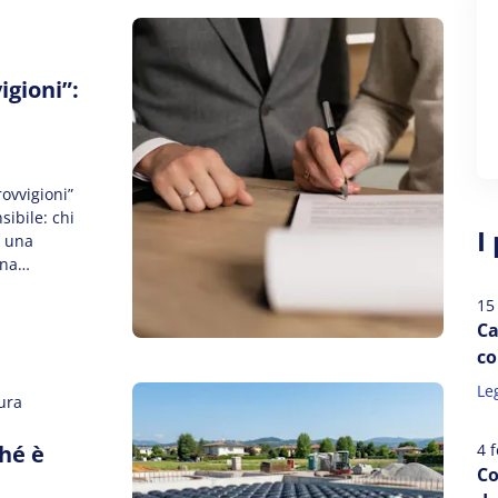
igioni”:
ovvigioni”
sibile: chi
I
a una
una
 concreto di
15
 vediamo,
Ca
co
Leg
ura
ché è
4 
Co