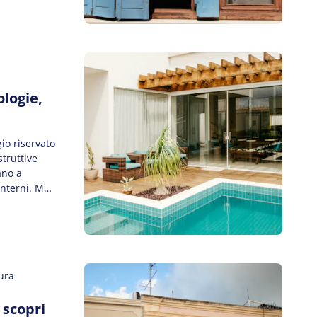
 la
ticolo
ologie,
io riservato
struttive
ano a
interni. Ma
ottenere,
ura
a scopri