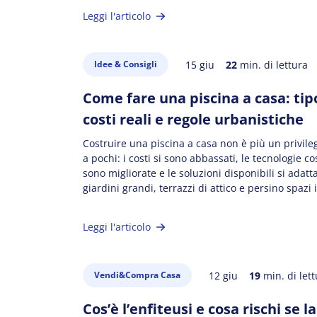
generando confusione sul mercato e indebolendo
Leggi l'articolo
posizione negoziale del proprietario. In questo ar
vediamo perché affidarsi a […]
15 giu
22
min. di lettura
Idee & Consigli
Come fare una piscina a casa: tip
costi reali e regole urbanistiche
Costruire una piscina a casa non è più un privileg
a pochi: i costi si sono abbassati, le tecnologie co
sono migliorate e le soluzioni disponibili si adatt
giardini grandi, terrazzi di attico e persino spazi 
prima di partire con i lavori ci sono permessi da 
vincoli da verificare e […]
Leggi l'articolo
12 giu
19
min. di lett
Vendi&Compra Casa
Cos’è l’enfiteusi e cosa rischi se l