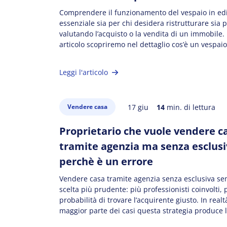
Comprendere il funzionamento del vespaio in edil
essenziale sia per chi desidera ristrutturare sia p
valutando l’acquisto o la vendita di un immobile.
articolo scopriremo nel dettaglio cos’è un vespai
viene realizzato e perché influisce sul valore del 
patrimonio immobiliare. IN QUESTO ARTICOLO Co
Leggi l'articolo
vespaio e a […]
17 giu
14
min. di lettura
Vendere casa
Proprietario che vuole vendere c
tramite agenzia ma senza esclusi
perchè è un errore
Vendere casa tramite agenzia senza esclusiva se
scelta più prudente: più professionisti coinvolti, 
probabilità di trovare l’acquirente giusto. In realt
maggior parte dei casi questa strategia produce l’
opposto, riducendo l’impegno reale delle agenzie