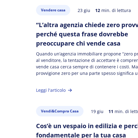
23 giu
12
min. di lettura
Vendere casa
“L’altra agenzia chiede zero provv
perché questa frase dovrebbe
preoccupare chi vende casa
Quando un’agenzia immobiliare propone “zero pr
al venditore, la tentazione di accettare è compren
vende casa cerca sempre di contenere i costi. M
provvigione zero per una parte spesso significa 
provvigione raddoppiata per l’altra, con il rischio
ottenere un’offerta più bassa. In questo articolo
Leggi l'articolo
con dati alla mano, perché […]
19 giu
11
min. di lett
Vendi&Compra Casa
Cos’è un vespaio in edilizia e per
fondamentale per la tua casa