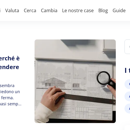
i
Valuta
Cerca
Cambia
Le nostre case
Blog
Guide
erché è
vendere
I
o sembra
chiedono un
i ferma.
uasi sempre
 articolo