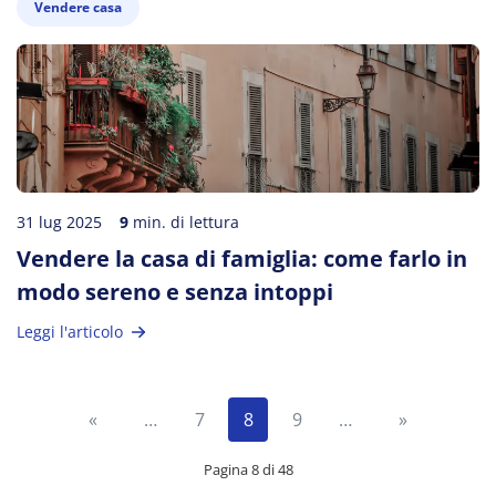
Vendere casa
31 lug 2025
9
min. di lettura
Vendere la casa di famiglia: come farlo in
modo sereno e senza intoppi
Leggi l'articolo
«
…
7
8
9
…
»
Pagina 8 di 48