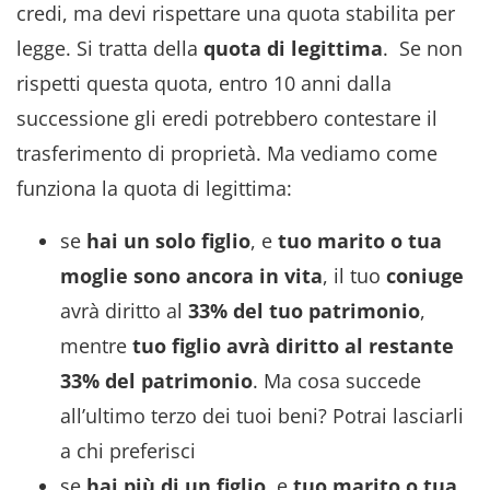
credi, ma devi rispettare una quota stabilita per
legge. Si tratta della
quota di legittima
. Se non
rispetti questa quota, entro 10 anni dalla
successione gli eredi potrebbero contestare il
trasferimento di proprietà. Ma vediamo come
funziona la quota di legittima:
se
hai un solo figlio
, e
tuo marito o tua
moglie sono ancora in vita
, il tuo
coniuge
avrà diritto al
33% del tuo patrimonio
,
mentre
tuo figlio avrà diritto al restante
33% del patrimonio
. Ma cosa succede
all’ultimo terzo dei tuoi beni? Potrai lasciarli
a chi preferisci
se
hai più di un figlio
, e
tuo marito o tua