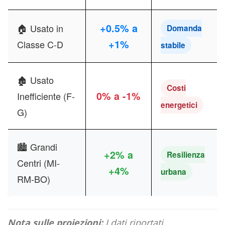
+0.5% a
🏠 Usato in
Domanda
+1%
Classe C-D
stabile
🏚️ Usato
Costi
0% a -1%
Inefficiente (F-
energetici
G)
🏙️ Grandi
+2% a
Resilienza
Centri (MI-
+4%
urbana
RM-BO)
Nota sulle proiezioni:
I dati riportati