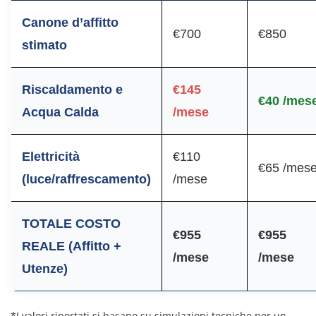
Canone d’affitto
€700
€850
stimato
Riscaldamento e
€145
€40 /mes
Acqua Calda
/mese
Elettricità
€110
€65 /mes
(luce/raffrescamento)
/mese
TOTALE COSTO
€955
€955
REALE (Affitto +
/mese
/mese
Utenze)
*I valori riportati si basano su simulazioni tecniche per un