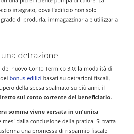
on una più efficiente pompa di calore. La
cio integrato, dove l’edificio non solo
rado di produrla, immagazzinarla e utilizzarla
n una detrazione
te del nuovo Conto Termico 3.0: la modalità di
 dei
bonus edilizi
basati su detrazioni fiscali,
upero della spesa spalmato su più anni, il
retto sul conto corrente del beneficiario.
ntera somma viene versata in un’unica
 mesi dalla conclusione della pratica. Si tratta
rasforma una promessa di risparmio fiscale