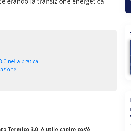
accelerando la transizione energetica
.0 nella pratica
razione
to Termico 3.0, è utile capire cos’è