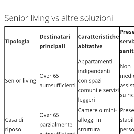
Senior living vs altre soluzioni
Pres
Destinatari
Caratteristiche
Tipologia
servi
principali
abitative
sanit
Appartamenti
Non
indipendenti
Over 65
medic
Senior living
con spazi
autosufficienti
assis
comuni e servizi
su ri
leggeri
Camere o mini-
Pres
Over 65
Casa di
alloggi in
stabil
parzialmente
riposo
struttura
perso
autosufficienti