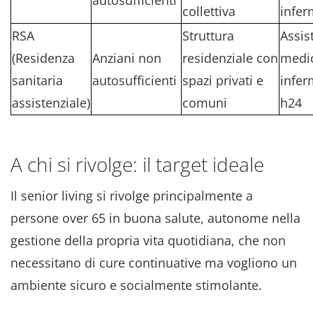
collettiva
infer
RSA
Struttura
Assis
(Residenza
Anziani non
residenziale con
medi
sanitaria
autosufficienti
spazi privati e
infer
assistenziale)
comuni
h24
A chi si rivolge: il target ideale
Il senior living si rivolge principalmente a
persone over 65 in buona salute, autonome nella
gestione della propria vita quotidiana, che non
necessitano di cure continuative ma vogliono un
ambiente sicuro e socialmente stimolante.