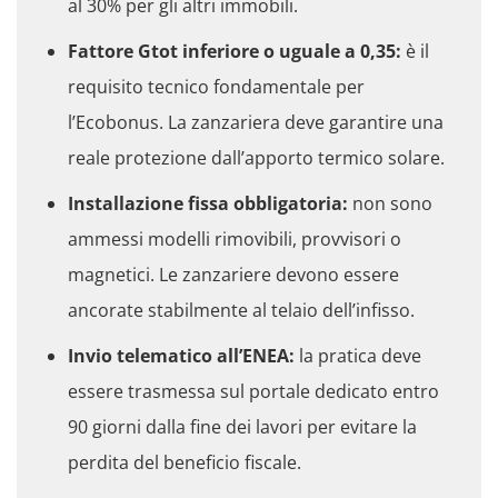
al 30% per gli altri immobili.
Fattore Gtot inferiore o uguale a 0,35:
è il
requisito tecnico fondamentale per
l’Ecobonus. La zanzariera deve garantire una
reale protezione dall’apporto termico solare.
Installazione fissa obbligatoria:
non sono
ammessi modelli rimovibili, provvisori o
magnetici. Le zanzariere devono essere
ancorate stabilmente al telaio dell’infisso.
Invio telematico all’ENEA:
la pratica deve
essere trasmessa sul portale dedicato entro
90 giorni dalla fine dei lavori per evitare la
perdita del beneficio fiscale.