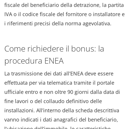
fiscale del beneficiario della detrazione, la partita
IVA o il codice fiscale del fornitore o installatore e
i riferimenti precisi della norma agevolativa.
Come richiedere il bonus: la
procedura ENEA
La trasmissione dei dati all’ENEA deve essere
effettuata per via telematica tramite il portale
ufficiale entro e non oltre 90 giorni dalla data di
fine lavori o del collaudo definitivo delle
installazioni. All’interno della scheda descrittiva
vanno indicati i dati anagrafici del beneficiario,
l’ubicazione dell’immobile, le caratteristiche