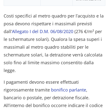
Costi specifici al metro quadro per l’acquisto e la
posa devono rispettare i massimali previsti
dall’
Allegato I del D.M. 06/08/2020
(276 €/m² per
le schermature solari). Qualora la spesa superi i
massimali al metro quadro stabiliti per le
schermature solari, la detrazione verrà calcolata
solo fino al limite massimo consentito dalla
legge.
I pagamenti devono essere effettuati
rigorosamente tramite
bonifico parlante
,
bancario o postale, per detrazione fiscale.
All’interno del bonifico occorre indicare il codice