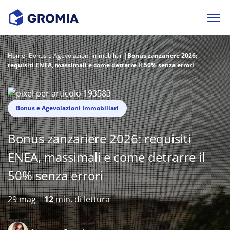
Home
|
Bonus e Agevolazioni Immobiliari
|
Bonus zanzariere 2026:
requisiti ENEA, massimali e come detrarre il 50% senza errori
Bonus e Agevolazioni Immobiliari
Bonus zanzariere 2026: requisiti
ENEA, massimali e come detrarre il
50% senza errori
29 mag
12
min. di lettura