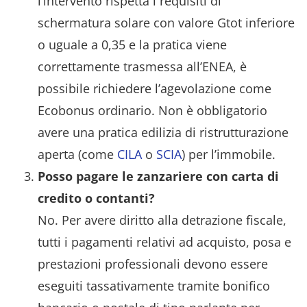
l’intervento rispetta i requisiti di
schermatura solare con valore Gtot inferiore
o uguale a 0,35 e la pratica viene
correttamente trasmessa all’ENEA, è
possibile richiedere l’agevolazione come
Ecobonus ordinario. Non è obbligatorio
avere una pratica edilizia di ristrutturazione
aperta (come
CILA
o
SCIA
) per l’immobile.
Posso pagare le zanzariere con carta di
credito o contanti?
No. Per avere diritto alla detrazione fiscale,
tutti i pagamenti relativi ad acquisto, posa e
prestazioni professionali devono essere
eseguiti tassativamente tramite bonifico