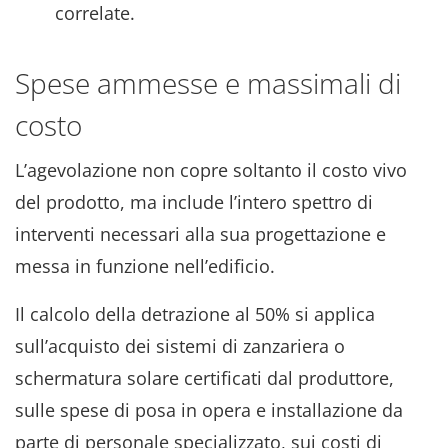
correlate.
Spese ammesse e massimali di
costo
L’agevolazione non copre soltanto il costo vivo
del prodotto, ma include l’intero spettro di
interventi necessari alla sua progettazione e
messa in funzione nell’edificio.
Il calcolo della detrazione al 50% si applica
sull’acquisto dei sistemi di zanzariera o
schermatura solare certificati dal produttore,
sulle spese di posa in opera e installazione da
parte di personale specializzato, sui costi di