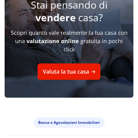
Stai pensando di
vendere
casa?
Scopri quanto vale realmente la tua casa con
una
valutazione online
gratuita in pochi
click
Valuta la tua casa
Bonus e Agevolazioni Immobiliari