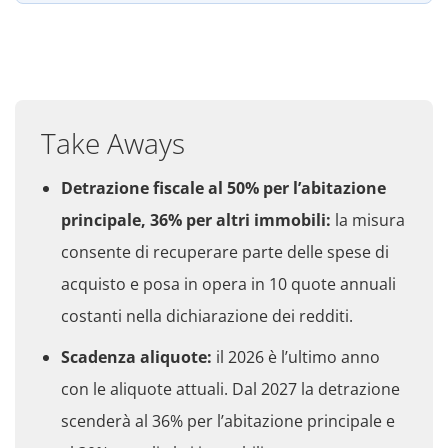
Take Aways
Detrazione fiscale al 50% per l’abitazione
principale, 36% per altri immobili:
la misura
consente di recuperare parte delle spese di
acquisto e posa in opera in 10 quote annuali
costanti nella dichiarazione dei redditi.
Scadenza aliquote:
il 2026 è l’ultimo anno
con le aliquote attuali. Dal 2027 la detrazione
scenderà al 36% per l’abitazione principale e