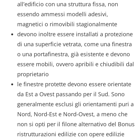
all’edificio con una struttura fissa, non
essendo ammessi modelli adesivi,
magnetici o rimovibili stagionalmente
devono inoltre essere installati a protezione
di una superficie vetrata, come una finestra
o una portafinestra, già esistente e devono
essere mobili, ovvero apribili e chiudibili dal
proprietario
le finestre protette devono essere orientate
da Est a Ovest passando per il Sud. Sono
generalmente esclusi gli orientamenti puri a
Nord, Nord-Est e Nord-Ovest, a meno che
non si opti per il filone alternativo del Bonus
ristrutturazioni edilizie con opere edilizie